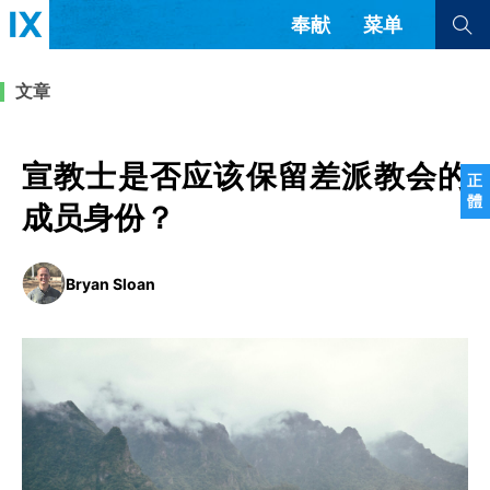
奉献
菜单
查看全部
查看全部
文章
文章
书评
访谈
问答
宣教士是否应该保留差派教会的
正
體
来信
成员身份？
隐私条款
其他的模式
Bryan Sloan
教会带领
解经式讲道与神学
简体中文
正體中文
英语
福音传讲与宣教
成员制与教会纪律
西班牙语
葡萄牙语
俄语
乌兹别克语
达里语
波斯语
团契生活与祷告
法语
罗马尼亚语
波兰语
越南语
意大利语
德语
韩语
土耳其语
阿拉伯语
阿尔巴尼亚语
塞尔维亚语
柬埔寨语