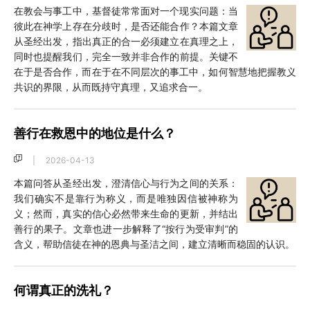
在教会与事工中，基督徒常常面对一个现实问题：当
彼此在神学上存在分歧时，是否还能合作？本篇文章
从圣经出发，指出真正的合一必须建立在真理之上，
同时也提醒我们，完全一致并非合作的前提。关键不
在于是否合作，而在于在不同层次的事工中，如何智慧地把握教义
共识的界限，从而既持守真理，又追求合一。
善行在救恩中的地位是什么？
|
2026-04-13
本篇问答从圣经出发，澄清信心与行为之间的关系：
我们确实不是靠行为称义，而是唯独因信被神称为
义；然而，真实的信心必然带来生命的更新，并结出
善行的果子。文章也进一步解释了“按行为受审判”的
含义，帮助信徒在神的恩典与圣洁之间，建立清晰而稳固的认识。
何谓真正的洗礼？