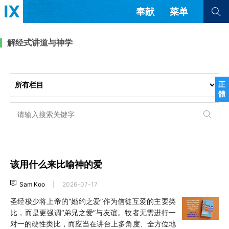
奉献
菜单
查看全部
查看全部
解经式讲道与神学
文章
书评
访谈
问答
正
體
来信
隐私条款
其他的模式
教会带领
解经式讲道与神学
简体中文
正體中文
英语
福音传讲与宣教
成员制与教会纪律
该用什么来比喻神的爱
西班牙语
葡萄牙语
俄语
乌兹别克语
达里语
波斯语
Sam Koo
|
2026-07-17
团契生活与祷告
法语
罗马尼亚语
波兰语
圣经极少将上帝的“婚约之爱”作为信徒互爱的主要类
越南语
意大利语
德语
比，而是更强调“弟兄之爱”与友谊。牧者无需进行一
韩语
土耳其语
阿拉伯语
对一的硬性类比，而应当在讲台上多角度、全方位地
阿尔巴尼亚语
塞尔维亚语
柬埔寨语