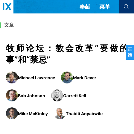
奉献
菜单
查看全部
查看全部
文章
文章
书评
访谈
问答
牧师论坛：教会改革“要做的
正
體
来信
事”和“禁忌”
隐私条款
其他的模式
Michael Lawrence
Mark Dever
教会带领
解经式讲道与神学
简体中文
正體中文
英语
福音传讲与宣教
成员制与教会纪律
Bob Johnson
Garrett Kell
西班牙语
葡萄牙语
俄语
乌兹别克语
达里语
波斯语
团契生活与祷告
法语
罗马尼亚语
波兰语
Mike McKinley
Thabiti Anyabwile
越南语
意大利语
德语
韩语
土耳其语
阿拉伯语
阿尔巴尼亚语
塞尔维亚语
柬埔寨语