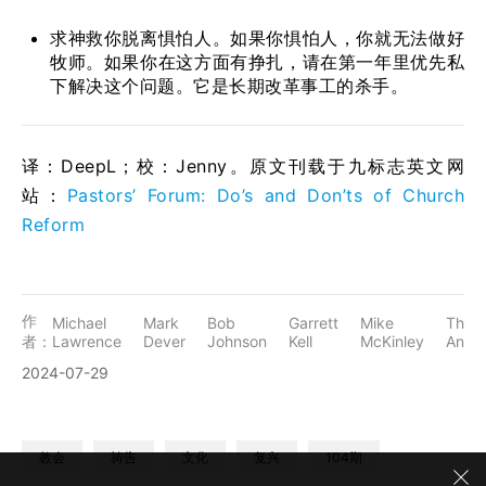
求神救你脱离惧怕人。如果你惧怕人，你就无法做好
牧师。如果你在这方面有挣扎，请在第一年里优先私
下解决这个问题。它是长期改革事工的杀手。
译：DeepL；校：Jenny。原文刊载于九标志英文网
站：
Pastors’ Forum: Do’s and Don’ts of Church
Reform
作
Michael
Mark
Bob
Garrett
Mike
Thabi
者：
Lawrence
Dever
Johnson
Kell
McKinley
Anya
2024-07-29
教会
祷告
文化
复兴
104期