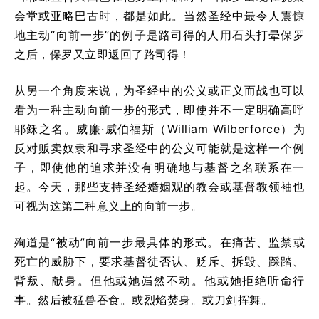
会堂或亚略巴古时，都是如此。当然圣经中最令人震惊
地主动“向前一步”的例子是路司得的人用石头打晕保罗
之后，保罗又立即返回了路司得！
从另一个角度来说，为圣经中的公义或正义而战也可以
看为一种主动向前一步的形式，即使并不一定明确高呼
耶稣之名。威廉·威伯福斯（William Wilberforce）为
反对贩卖奴隶和寻求圣经中的公义可能就是这样一个例
子，即使他的追求并没有明确地与基督之名联系在一
起。今天，那些支持圣经婚姻观的教会或基督教领袖也
可视为这第二种意义上的向前一步。
殉道是“被动”向前一步最具体的形式。在痛苦、监禁或
死亡的威胁下，要求基督徒否认、贬斥、拆毁、踩踏、
背叛、献身。但他或她岿然不动。他或她拒绝听命行
事。然后被猛兽吞食。或烈焰焚身。或刀剑挥舞。