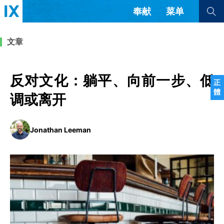
奉献
菜单
查看全部
查看全部
文章
文章
书评
访谈
问答
反对文化：躺平、向前一步、低
正
體
来信
调或离开
隐私条款
其他的模式
Jonathan Leeman
教会带领
解经式讲道与神学
简体中文
正體中文
英语
福音传讲与宣教
成员制与教会纪律
西班牙语
葡萄牙语
俄语
乌兹别克语
达里语
波斯语
团契生活与祷告
法语
罗马尼亚语
波兰语
越南语
意大利语
德语
韩语
土耳其语
阿拉伯语
阿尔巴尼亚语
塞尔维亚语
柬埔寨语