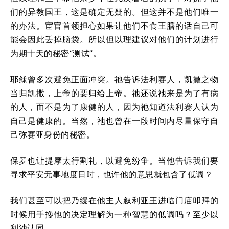
们的异教国王，这是确定无疑的。但这并不是他们唯一
的办法。宦官首领担心如果让他们不食王膳的话自己可
能会因此丢掉脑袋。所以但以理建议对他们的计划进行
为期十天的秘密“测试”。
耶稣曾多次避免正面冲突。祂告诉法利赛人，凯撒之物
当归凯撒，上帝的要归给上帝。祂还说祂来是为了有病
的人，而不是为了康健的人，因为祂知道法利赛人认为
自己是健康的。当然，祂也曾在一段时间内尽量保守自
己弥赛亚身份的秘密。
保罗也让提摩太行割礼，以避免纷争。当他告诉我们要
寻求平安无事地度日时，也许他的意思就包含了低调？
我们甚至可以把乃缦在他主人叙利亚王进临门庙叩拜的
时候用手搀他的决定理解为一种智慧的低调吗？至少以
利沙认同。