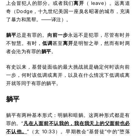
上会冒犯人的部分。或者我们
离开
（ leave）。远离道
奇（Dodge，十九世纪美国一座臭名昭著的城市，充满
了暴力和黑帮。——译注）。
躺平
总是有罪的。
向前一步
永远不是犯罪，尽管有时并
不智慧。有时，
低调
甚至
离开
是明智之举，然而有时两
者会沦为有罪的
躺平
。
有史以来，基督徒面临的最大挑战就是确定何时该向前
一步，何时该低调或离开，以及在什么情况下低调或离
开就等同于有罪的躺平。
躺平
躺平有两种基本形式：明躺和暗躺。这两种形式都是有
罪的。“
凡在人面前不认我的，我在我天上的父面前也必
不认他。
”（太 10:33）。早期教会“基督徒”中的“堕落