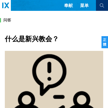
奉献
菜单
查看全部
查看全部
问答
文章
书评
访谈
问答
什么是新兴教会？
正
體
来信
隐私条款
其他的模式
教会带领
解经式讲道与神学
简体中文
正體中文
英语
福音传讲与宣教
成员制与教会纪律
西班牙语
葡萄牙语
俄语
乌兹别克语
达里语
波斯语
团契生活与祷告
法语
罗马尼亚语
波兰语
越南语
意大利语
德语
韩语
土耳其语
阿拉伯语
阿尔巴尼亚语
塞尔维亚语
柬埔寨语