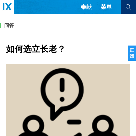
奉献
菜单
查看全部
查看全部
问答
文章
书评
访谈
问答
如何选立长老？
正
體
来信
隐私条款
其他的模式
教会带领
解经式讲道与神学
简体中文
正體中文
英语
福音传讲与宣教
成员制与教会纪律
西班牙语
葡萄牙语
俄语
乌兹别克语
达里语
波斯语
团契生活与祷告
法语
罗马尼亚语
波兰语
越南语
意大利语
德语
韩语
土耳其语
阿拉伯语
阿尔巴尼亚语
塞尔维亚语
柬埔寨语