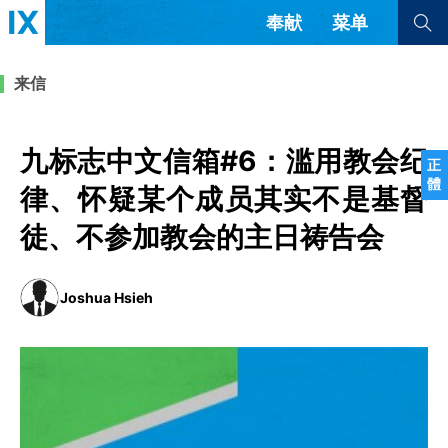
奉献
菜单
查看全部
查看全部
来信
文章
书评
访谈
问答
九标志中文信箱#6：滥用教会纪
正
體
来信
律、怀疑某个成员其实不是基督
徒、不参加教会的主日祷告会
隐私条款
其他的模式
教会带领
解经式讲道与神学
简体中文
正體中文
英语
Joshua Hsieh
福音传讲与宣教
成员制与教会纪律
西班牙语
葡萄牙语
俄语
乌兹别克语
达里语
波斯语
团契生活与祷告
法语
罗马尼亚语
波兰语
越南语
意大利语
德语
韩语
土耳其语
阿拉伯语
阿尔巴尼亚语
塞尔维亚语
柬埔寨语