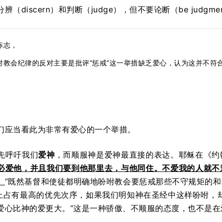
（discern）和判断（judge），但不要论断（be judgmen
标志，
对教会纪律的反对主要是批评“惩戒”这一举措缺乏爱心，认为这并不符
们应当看此为非常有爱心的一个举措。
先呼吁我们
爱神
，而顺服神是爱神最直接的表达。耶稣在《约翰福音
必爱他，并且我们要到他那里去，与他同住。不爱我的人就不
。
”既然基督和使徒都明确地吩咐教会要惩戒那些不守规矩的
义上占有最高的优先次序，如果我们明知神在圣经中这样吩咐，
爱心比神的爱更大。”这是一种骄傲、不顺服的态度，也不是在