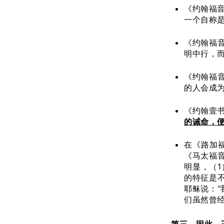
《约翰福音》
一个自称
《约翰福音》
明中行，
《约翰福音》
的人会成
《约翰壹书
的诫命，
在《路加
《马太福音
明显，（
的特征是
耶稣说：
们虽然曾