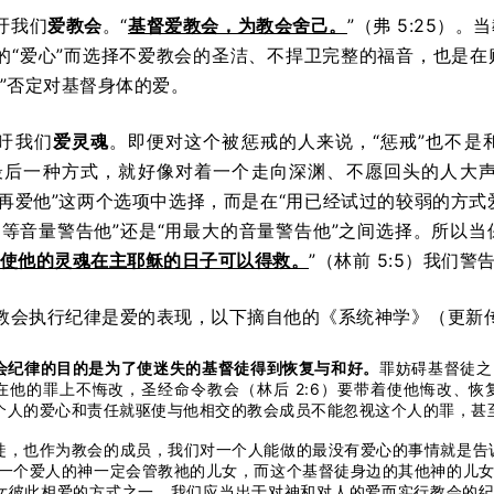
吁我们
爱教会
。“
基督爱教会，为教会舍己。
”（弗 5:25
的“爱心”而选择不爱教会的圣洁、不捍卫完整的福音，也是
爱”否定对基督身体的爱。
吁我们
爱灵魂
。即便对这个被惩戒的人来说，“惩戒”也不是和“
最后一种方式，就好像对着一个走向深渊、不愿回头的人大
“不再爱他”这两个选项中选择，而是在“用已经试过的较弱的方式
中等音量警告他”还是“用最大的音量警告他”之间选择。所以
使他的灵魂在主耶稣的日子可以得救。
”（林前 5:5）我们
会执行纪律是爱的表现，以下摘自他的《系统神学》（更新传道会，
会纪律的目的是为了使迷失的基督徒得到恢复与和好。
罪妨碍基督徒之
在他的罪上不悔改，圣经命令教会（林后 2:6）要带着使他悔改、
个人的爱心和责任就驱使与他相交的教会成员不能忽视这个人的罪，甚
徒，也作为教会的成员，我们对一个人能做的最没有爱心的事情就是告
”一个爱人的神一定会管教祂的儿女，而这个基督徒身边的其他神的儿
女彼此相爱的方式之一，我们应当出于对神和对人的爱而实行教会的纪律。