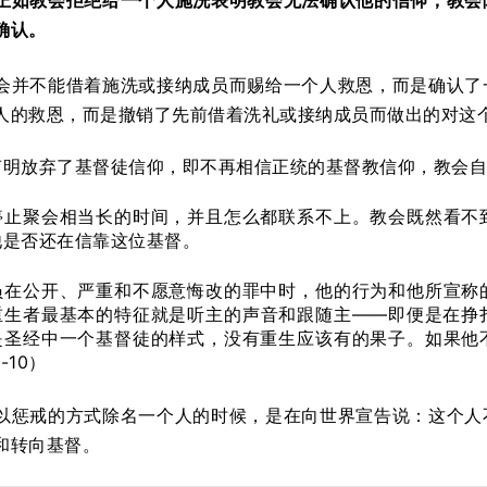
正如教会拒绝给一个人施洗表明教会无法确认他的信仰，教会
确认。
会并不能借着施洗或接纳成员而赐给一个人救恩，而是确认了
人的救恩，而是撤销了先前借着洗礼或接纳成员而做出的对这
声明放弃了基督徒信仰，即不再相信正统的基督教信仰，教会自
停止聚会相当长的时间，并且怎么都联系不上。教会既然看不
他是否还在信靠这位基督。
员在公开、严重和不愿意悔改的罪中时，他的行为和他所宣称
重生者最基本的特征就是听主的声音和跟随主——即便是在挣
是圣经中一个基督徒的样式，没有重生应该有的果子。如果他
-10）
以惩戒的方式除名一个人的时候，是在向世界宣告说：这个人
和转向基督。