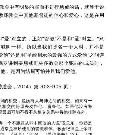
）。当教会中有明显的罪而不进行惩戒的话，就等于说
在败坏教会中其他基督徒的信心和爱心，这是在用
爱”对立的，正如“管教”不是和“爱”对立。“惩
声喊叫一样。所以当我们除名一个人时，并不是
爱他”还是用“圣经启示的最强的方式爱他”之间选
当保罗讲到要惩戒哥林多教会那个犯罪的成员时，
警告他，是因为结局可怕并且我们爱他。
2014）第 903-905 页：
间的相交，也妨碍人与神之间的相交。如果有一
恢复相交的盼望去劝告他、责备他。如果他没有悔
至最后可能不得不从相交关系中将他排除在外。
诉一个不愿意从罪中悔改的人说“没关系，你还是
女通常是神所使用的管教群体。教会纪律是上帝呼
《箴言》13:24，《希伯来书》12:6，《加