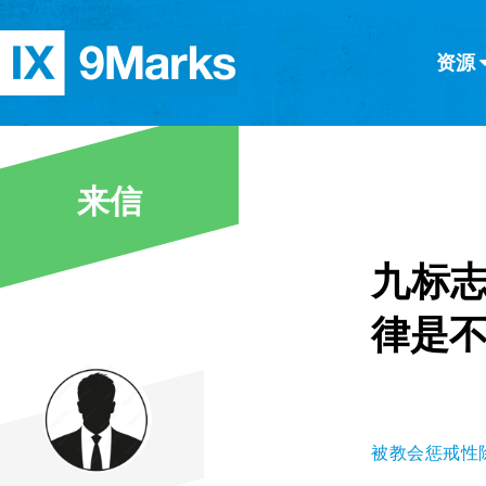
资源
简体中文
正體中文
英语
西班牙语
意大利语
德语
分类
来信
隐私条款
文章
九标志
律是不
被教会惩戒性