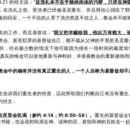
:21 的经文说：“
这洗礼本不在乎除掉肉体的污秽，只求在神
，在洗礼之前、受洗者已经被圣灵重生、并且用信心回应了耶稣基
服的回应，一个不信的人受了洗仍然是不信之人，教会并不能
灵的工作，而且基督说：“
我父把羊赐给我，他比万有都大，
教会、甚至犯罪的基督徒自己，都不能从父神的手里把圣灵重
的，但在极少数的情况下他可能因为很长一段时间的极度软
但真实的悔改可以使他重新与神和好，并借着教会的重新接纳
教会中的确有并没有真正重生的人，一个人自称为基督徒却不
文告诉我们重生者的特质，以此帮助我们判断自己有没有重生
的经文：
灵里会饥渴（参约 4:14；约 6:50-58）。
重生的基督徒会
的书籍，也会花时间亲近神、读神的话，喜悦和神的百姓在一起