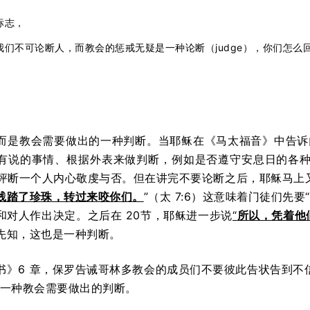
标志，
我们不可论断人，而教会的惩戒无疑是一种论断（judge），你们怎么
而是教会需要做出的一种判断。当耶稣在《马太福音》中告诉
有说的事情、根据外表来做判断，例如是否遵守安息日的各种
此评断一个人内心敬虔与否。但在讲完不要论断之后，耶稣马上
践踏了珍珠，转过来咬你们。
”（太 7:6）这意味着门徒们先要
和对人作出决定。之后在 20节，耶稣进一步说
“
所以，凭着他
先知，这也是一种判断。
书》6 章，保罗告诫哥林多教会的成员们不要彼此告状告到不
是一种教会需要做出的判断。