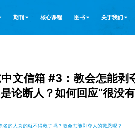
期刊
核心课程
图书
关于我们
查看全部
查看全部
葡萄牙语
俄语
乌兹别克语
达里语
波斯
韩语
土耳其语
阿拉伯语
阿尔巴尼亚语
栏目
其他的模式
什么是健康教
教会带领
书评
解经式讲道与
访谈
中文信箱 #3：教会怎能剥
是论断人？如何回应“很没有
除名的人真的就不得救了吗？教会怎能剥夺人的救恩呢？