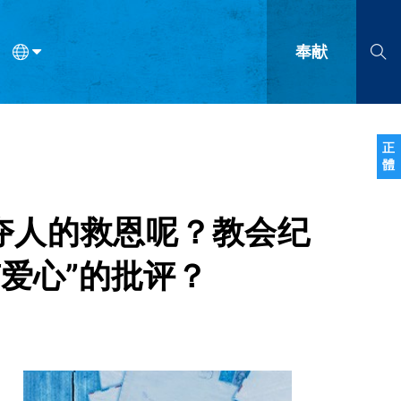
奉献
语
法语
罗马尼亚语
波兰语
越南语
塞尔维亚语
柬埔寨语
正
體
会的九个标志？
什么是九标志事工？
神学
福音传讲与宣教
问答
成
夺人的救恩呢？教会纪
爱心”的批评？