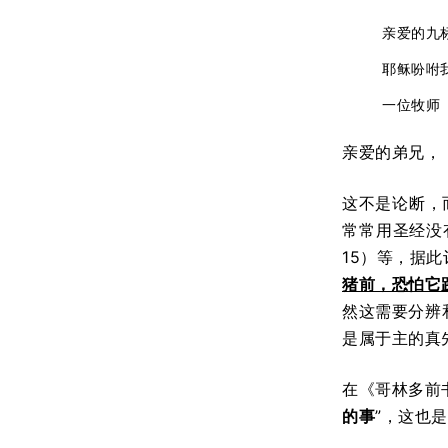
亲爱的九
耶稣吩咐
一位牧师
亲爱的弟兄，
这不是论断，
常常用圣经没
15）等，据
猪前，恐怕它
然这需要分辨
是属于主的真
在《哥林多前
的事
”，这也