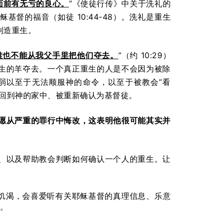
面前有无亏的良心。
”《使徒行传》中关于洗礼的
督的福音（如徒 10:44-48）。洗礼是重生
制造重生。
谁也不能从我父手里把他们夺去。
”（约 10:29）
生的羊夺去。一个真正重生的人是不会因为被除
弱以至于无法顺服神的命令，以至于被教会“看
而回到神的家中、被重新确认为基督徒。
愿从严重的罪行中悔改，这表明他很可能其实并
、以及帮助教会判断如何确认一个人的重生。让
饥渴，会喜爱听有关耶稣基督的真理信息、乐意
。