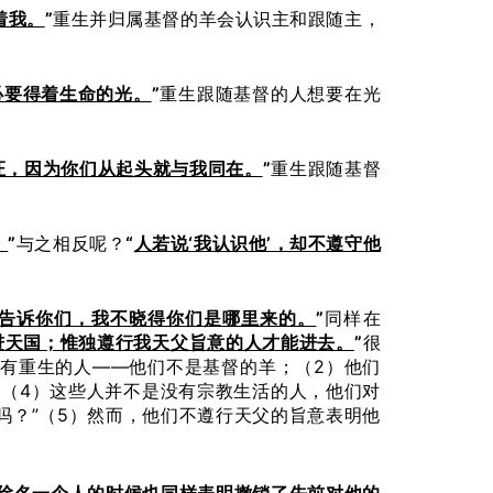
着我。
”
重生并归属基督的羊会认识主和跟随主，
必要得着生命的光。
”
重生跟随基督的人想要在光
证，因为你们从起头就与我同在。
”
重生跟随基督
。
”
与之相反呢？
“
人若说‘我认识他’，却不遵守他
告诉你们，我不晓得你们是哪里来的。
”
同样在
都进天国；惟独遵行我天父旨意的人才能进去。
”
很
有重生的人——他们不是基督的羊；（2）他们
（4）这些人并不是没有宗教生活的人，他们对
吗？”（5）然而，他们不遵行天父的旨意表明他