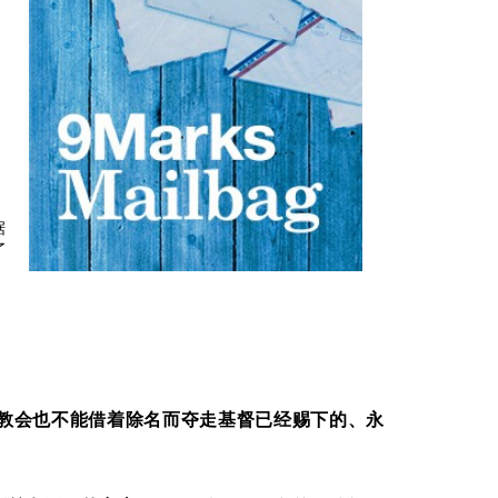
据
了
教会也不能借着除名而夺走基督已经赐下的、永