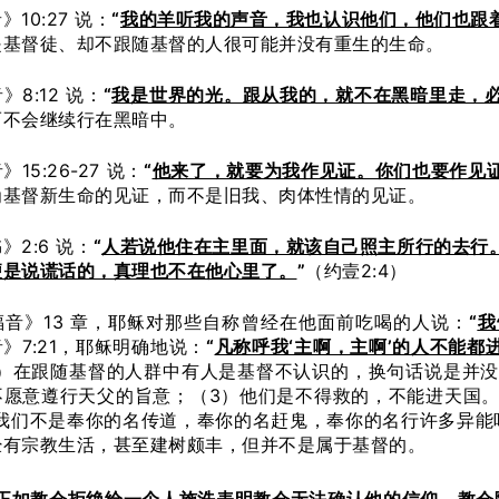
10:27 说：
“
我的羊听我的声音，我也认识他们，他们也跟
是基督徒、却不跟随基督的人很可能并没有重生的生命。
8:12 说：
“
我是世界的光。跟从我的，就不在黑暗里走，
而不会继续行在黑暗中。
15:26-27 说：
“
他来了，就要为我作见证。你们也要作见
为基督新生命的见证，而不是旧我、肉体性情的见证。
》2:6 说：
“
人若说他住在主里面，就该自己照主所行的去行
便是说谎话的，真理也不在他心里了。
”
（约壹2:4）
福音》13 章，耶稣对那些自称曾经在他面前吃喝的人说：
“
我
》7:21，耶稣明确地说：
“
凡称呼我‘主啊，主啊’的人不能
1）在跟随基督的人群中有人是基督不认识的，换句话说是并没
不愿意遵行天父的旨意；（3）他们是不得救的，不能进天国。
“我们不是奉你的名传道，奉你的名赶鬼，奉你的名行许多异能
经有宗教生活，甚至建树颇丰，但并不是属于基督的。