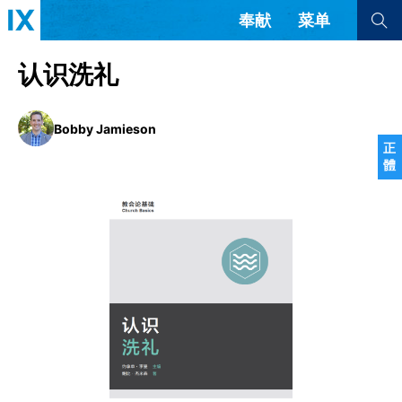
奉献
菜单
查看全部
查看全部
认识洗礼
文章
书评
访谈
问答
Bobby Jamieson
正
體
来信
隐私条款
其他的模式
教会带领
解经式讲道与神学
简体中文
正體中文
英语
福音传讲与宣教
成员制与教会纪律
西班牙语
葡萄牙语
俄语
乌兹别克语
达里语
波斯语
团契生活与祷告
法语
罗马尼亚语
波兰语
越南语
意大利语
德语
韩语
土耳其语
阿拉伯语
阿尔巴尼亚语
塞尔维亚语
柬埔寨语