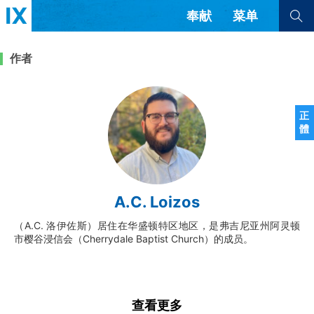
奉献
菜单
查看全部
查看全部
作者
文章
书评
访谈
问答
正
體
来信
隐私条款
其他的模式
教会带领
解经式讲道与神学
A.C. Loizos
简体中文
正體中文
英语
福音传讲与宣教
成员制与教会纪律
（A.C. 洛伊佐斯）居住在华盛顿特区地区，是弗吉尼亚州阿灵顿
西班牙语
葡萄牙语
俄语
市樱谷浸信会（Cherrydale Baptist Church）的成员。
乌兹别克语
达里语
波斯语
团契生活与祷告
法语
罗马尼亚语
波兰语
越南语
意大利语
德语
韩语
土耳其语
阿拉伯语
查看更多
阿尔巴尼亚语
塞尔维亚语
柬埔寨语