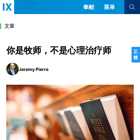
奉献
菜单
查看全部
查看全部
文章
文章
书评
访谈
问答
你是牧师，不是心理治疗师
正
體
来信
Jeremy Pierre
隐私条款
其他的模式
教会带领
解经式讲道与神学
简体中文
正體中文
英语
福音传讲与宣教
成员制与教会纪律
西班牙语
葡萄牙语
俄语
乌兹别克语
达里语
波斯语
团契生活与祷告
法语
罗马尼亚语
波兰语
越南语
意大利语
德语
韩语
土耳其语
阿拉伯语
阿尔巴尼亚语
塞尔维亚语
柬埔寨语