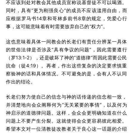
不应该到处对教会其他成员宣称说基督徒不可以喝酒。
同时，具有“更为刚强良心”的成员不应该滥用自由，而
应根据罗马书14章和哥林多前书8章的规定，凭爱心行
事，这可能意味着有时需要放弃自己的“权力”。
这也意味着具体一间教会的长老们有责任分辨某一具体
的世俗法律是否涉及“具有争议的问题”，因此需要遵行
（罗13:1-2），还是破坏了神的“道德律”而因此需要公民
抗命（徒4:19）。再者，作出这些复杂的决定要求慎重
察验神的话和具体情况。不可避免的是，会有人不认同
作出的结论。
长老们努力使自己的信念与神的话传递的信念相一致，
并清楚地向会众阐释何为“无关紧要的事情”，以及何为
神启示的道德律问题。这样，会众会更明确知道在什么
问题上不要产生分裂。这就使得会众更容易彼此相爱。
希望本文对一位清教徒改教者关于良心这一话题的介绍