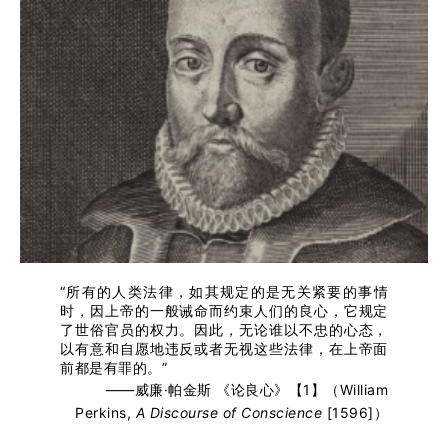
“所有的人类法律，如其规定的是无关紧要的事情
时，因上帝的一般诫命而约束人们的良心，它规定
了世俗官员的权力。因此，无论谁以不忠的心态，
以有意和自愿地违反或者无视这些法律，在上帝面
前都是有罪的。”
——威廉·帕金斯 《论良心》【1】（
William
Perkins,
A Discourse of Conscience
[1596]
）