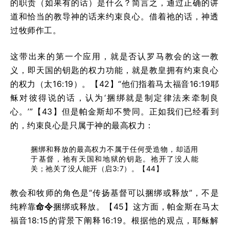
的职责（如果有的话）是什么？简言之，通过正确的讲
道和恰当的教导神的话来约束良心。借着祂的话，神透
过牧师作工。
这带出来的第一个应用，就是否认罗马教会的这一教
义，即天国的钥匙的权力功能，就是教皇拥有约束良心
的权力（太16:19）。【42】
“他们指着马太福音16:19耶
稣对彼得说的话，认为‘捆绑就是制定律法来牵制良
心。’”
【43】
但是帕金斯却不赞同。正如我们已经看到
的，约束良心是只属于神的最高权力：
捆绑和释放的最高权力不属于任何受造物，却适用
于基督，祂有天国和地狱的钥匙。祂开了没人能
关；祂关了没人能开（启3:7）。【44】
教会和牧师的角色是“传扬基督可以捆绑或释放”，不是
纯粹靠
命令
捆绑或释放。【45】这方面，帕金斯在马太
福音18:15的背景下阐释16:19。根据他的观点，耶稣解