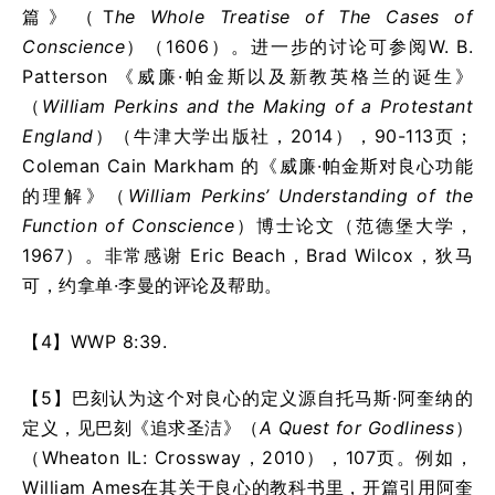
篇》（
T
he Whole Treatise of The Cases of
Conscience
）（1606）。进一步的讨论可参阅W. B.
Patterson 《威廉·帕金斯以及新教英格兰的诞生》
（
William Perkins and the Making of a Protestant
England
）（牛津大学出版社，2014），90-113页；
Coleman Cain Markham 的
《威廉·帕金斯对良心功能
的理解》（
William Perkins’ Understanding of the
Function of Conscience
）博士论文（范德堡大学，
1967）。非常感谢
Eric Beach，Brad Wilcox
，狄马
可，约拿单·李曼的评论及帮助。
【4】
WWP 8:39.
【5】巴刻认为这个对良心的定义源自托马斯·阿奎纳的
定义，见巴刻《追求圣洁》（
A Quest for Godliness
）
（
Wheaton IL: Crossway，2010
），107页。例如，
William Ames
在其关于良心的教科书里，开篇引用阿奎