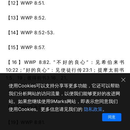
【12】
WWP 8:51.
【13】
WWP 8:52.
【14】
WWP 8:52-53.
【15】
WWP 8:57.
【16】
WWP 8:82.
“不好的良心”：见希伯来书
10:22；“好的良心”：见使徒行传23:1；提摩太前书
1:5、19；彼得前书3:16、21。
使用Cookies可以支持分享等更多功能，它还可以帮助
【17】
WWP 8:77.
我们分析网站的访问流量，以便我们能够更好的改进网
站。如果您继续使用9Marks网站，即表示您同意我们
【18】
WWP 8:77.
使用Cookies。更多信息请见我们的
隐私政策
。
同意
【19】
WWP 8:81.