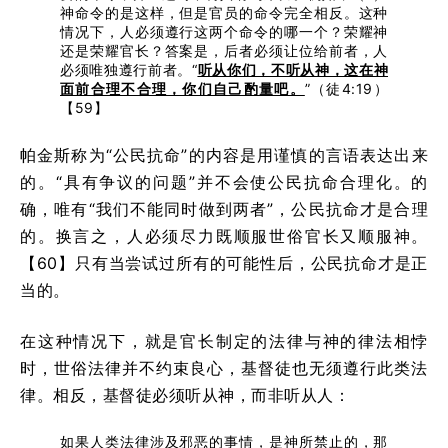
神命令的是这样，但是官员的命令完全相反。这种
情况下，人必须遵行这两个命令的哪一个？荣耀神
还是荣耀官长？答案是，后者必须让位给前者，人
必须唯独遵行前者。“
听从你们，不听从神，这在神
面前合理不合理，你们自己酌量吧。
”（徒4:19）
【59】
帕金斯称为“公民抗命”的内容是用谨慎的言语表达出来
的。“具有争议的问题”并不会使公民抗命合理化。的
确，唯有“我们不能同时做到两者”，公民抗命才是合理
的。换言之，人必须尽力既顺服世俗官长又顺服神。
【60】只有当尝试过所有的可能性后，公民抗命才是正
当的。
在这种情况下，就是官长制定的法律与神的律法相悖
时，世俗法律并不约束良心，基督徒也无须遵行此类法
律。相反，基督徒必须听从神，而非听从人：
如果人类法律涉及邪恶的事情，是神所禁止的，那