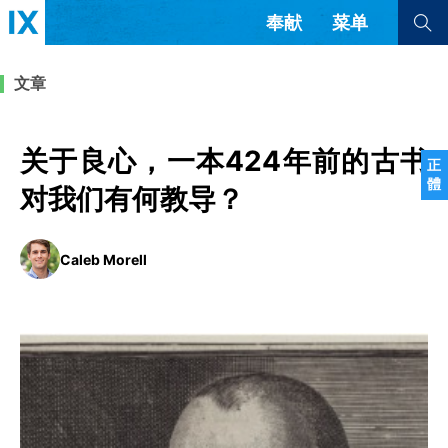
奉献
菜单
查看全部
查看全部
文章
文章
书评
访谈
问答
关于良心，一本424年前的古书
正
體
来信
对我们有何教导？
隐私条款
其他的模式
Caleb Morell
教会带领
解经式讲道与神学
简体中文
正體中文
英语
福音传讲与宣教
成员制与教会纪律
西班牙语
葡萄牙语
俄语
乌兹别克语
达里语
波斯语
团契生活与祷告
法语
罗马尼亚语
波兰语
越南语
意大利语
德语
韩语
土耳其语
阿拉伯语
阿尔巴尼亚语
塞尔维亚语
柬埔寨语