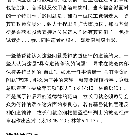
包括跳舞、音乐以及饮用含酒精饮料。当今福音派面对
的一个特别棘手的问题是，如有一位民主党候选人，除
其它政策立场外，致力于捍卫并扩大堕胎权，那么基督
徒是否获准投票支持这位候选人？还有其它例子，包括
试管婴儿，参加同性恋者的婚礼，观看限制级电影。
一些基督徒认为这些问题受神的道德律的道德约束。一
些人认为这是“具有道德争议的问题”，寻求在教会内部
保持各持己见的“自由”。如果一件事情属于“具有争议的
问题”范畴，那么为了神的荣耀，就需要谨慎行事，这就
意味着有时要放弃某项“权力”（罗14:13；林前8:13）。
若是属于神启示的道德律的范畴，牧长们就必须教导会
众为何神的话在这方面约束良心。若有基督徒执意违反
神的道德律，牧长们就必须根据圣经中列出的教会纪律
章程作出应对（太18:15-20；林前5:1-13）。