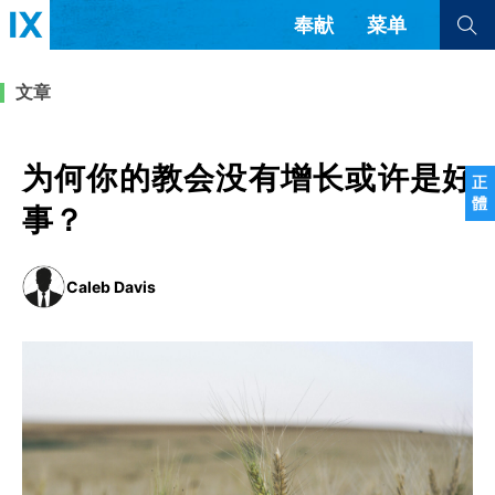
奉献
菜单
查看全部
查看全部
文章
文章
书评
访谈
问答
为何你的教会没有增长或许是好
正
體
来信
事？
隐私条款
其他的模式
Caleb Davis
教会带领
解经式讲道与神学
简体中文
正體中文
英语
福音传讲与宣教
成员制与教会纪律
西班牙语
葡萄牙语
俄语
乌兹别克语
达里语
波斯语
团契生活与祷告
法语
罗马尼亚语
波兰语
越南语
意大利语
德语
韩语
土耳其语
阿拉伯语
阿尔巴尼亚语
塞尔维亚语
柬埔寨语