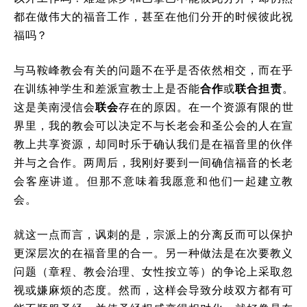
都在做伟大的福音工作，甚至在他们分开的时候彼此祝
福吗？
与马鞍峰教会有关的问题不在乎是否依然相交，而在乎
在训练神学生和差派宣教士上是否能
合作
或
联合担责
。
这是美南浸信会
联会
存在的原因。在一个资源有限的世
界里，我的教会可以决定不与长老会和圣公会的人在宣
教上共享资源，却同时乐于确认我们是在福音里的伙伴
并与之合作。两周后，我刚好要到一间确信福音的长老
会客座讲道。但那不意味着我愿意和他们一起建立教
会。
就这一点而言，讽刺的是，宗派上的分离反而可以保护
更深层次的在福音里的合一。另一种做法是在次要教义
问题（章程、教会治理、女性按立等）的争论上采取忽
视或嫌麻烦的态度。然而，这样会导致分歧双方都有可