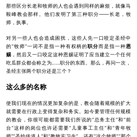
那些区分长老和牧师的人也会遇到同样的麻烦，就像马
鞍峰教会那样。他们发明了第三种职分——长老，牧
师，执事。
对另一些人也会造成困扰，这些人先一口咬定圣经中
的“牧师”一词不是指一种有权柄的
职分
而是指一种
恩
赐
，然后又一口咬定这种恩赐证明了应当建立一个任何
吃瓜群众都会称之为……职分的东西。那么，再问一次，
圣经主张两个职分还是三个？
这么多的名称
使我们现在的情况更加复杂的是，教会随着规模的扩大
就需要在行政上变得复杂和务实。如今要管理任何规模
的教会，你很可能都需要我们所说的“总务主任”和“前
台”这样的岗位也许还需要“儿童事工主任”和“青年牧
师”“圣约传道人”和“教牧实习生”，还有“这个牧师”“那个