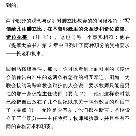
到的。
两个职分的观念与保罗对腓立比教会的的问候相符：“
写
信给凡住腓立比，在基督耶稣里的众圣徒和诸位监督、
诸位执事
”（腓 1:1）。这也与另一个事实相符：他在
《提摩太前书》第 3 章中只列出了两种职分的资格要求
——长老和执事。
回到马鞍峰事件，那么，你可以看到上面引用的《浸信
会信仰告白》中的这两条有怎样的相互牵连。例如，为
联会接纳马鞍峰教会辩护的人会说，要求牧师只能是男
性的那一条仅指主任牧师（要点 2），他们这样说时就
已经把自己放在了几个世纪以来关于职分数目的对话中
了（要点 1）。无论是否有意，他们都在断言，圣经设
立了三个职分——主任牧师，牧师和执事，并且各有不
同的资格要求和职责。