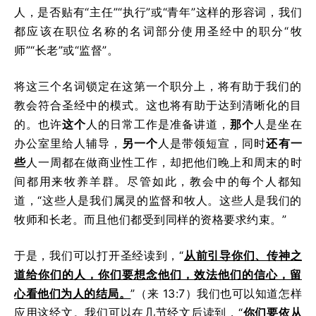
人，是否贴有“主任”“执行”或“青年”这样的形容词，我们
都应该在职位名称的名词部分使用圣经中的职分“牧
师”“长老”或“监督”。
将这三个名词锁定在这第一个职分上，将有助于我们的
教会符合圣经中的模式。这也将有助于达到清晰化的目
的。也许
这个
人的日常工作是准备讲道，
那个
人是坐在
办公室里给人辅导，
另一个
人是带领短宣，同时
还有一
些
人一周都在做商业性工作，却把他们晚上和周末的时
间都用来牧养羊群。尽管如此，教会中的每个人都知
道，“这些人是我们属灵的监督和牧人。这些人是我们的
牧师和长老。而且他们都受到同样的资格要求约束。”
于是，我们可以打开圣经读到，“
从前引导你们、传神之
道给你们的人，你们要想念他们，效法他们的信心，留
心看他们为人的结局。
”（来 13:7）我们也可以知道怎样
应用这经文。我们可以在几节经文后读到，“
你们要依从