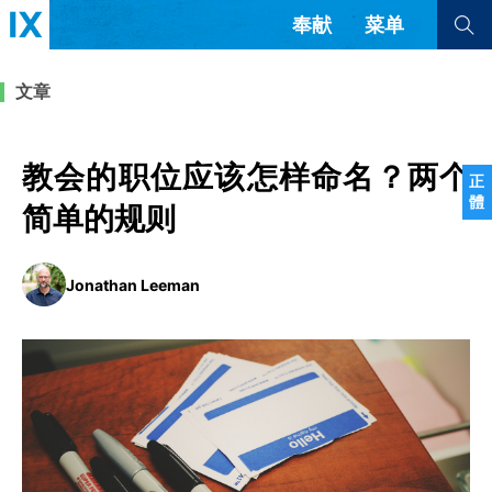
奉献
菜单
查看全部
查看全部
文章
文章
书评
访谈
问答
教会的职位应该怎样命名？两个
正
體
来信
简单的规则
隐私条款
其他的模式
Jonathan Leeman
教会带领
解经式讲道与神学
简体中文
正體中文
英语
福音传讲与宣教
成员制与教会纪律
西班牙语
葡萄牙语
俄语
乌兹别克语
达里语
波斯语
团契生活与祷告
法语
罗马尼亚语
波兰语
越南语
意大利语
德语
韩语
土耳其语
阿拉伯语
阿尔巴尼亚语
塞尔维亚语
柬埔寨语