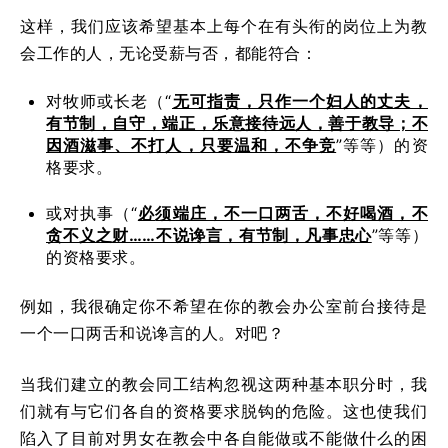
这样，我们应该希望基本上每个在有头衔的岗位上为教
会工作的人，无论受薪与否，都能符合：
对牧师或长老（“
无可指责，只作一个妇人的丈夫，
有节制，自守，端正，乐意接待远人，善于教导；不
因酒滋事、不打人，只要温和，不争竞
”等等）的资
格要求。
或对执事（“
必
须端庄，不一口两舌，不好喝酒，不
贪不义之财……不说谗言，有节制，凡事忠心
”等等）
的资格要求。
例如，我很确定你不希望在你的教会办公室前台接待是
一个一口两舌和说谗言的人。对吧？
当我们建立的教会同工结构忽视这两种基本职分时，我
们就有与它们各自的资格要求脱钩的危险。这也使我们
陷入了目前对男女在教会中各自能做或不能做什么的困