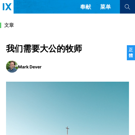
奉献
菜单
查看全部
查看全部
文章
文章
书评
访谈
问答
我们需要大公的牧师
正
體
来信
Mark Dever
隐私条款
其他的模式
教会带领
解经式讲道与神学
简体中文
正體中文
英语
福音传讲与宣教
成员制与教会纪律
西班牙语
葡萄牙语
俄语
乌兹别克语
达里语
波斯语
团契生活与祷告
法语
罗马尼亚语
波兰语
越南语
意大利语
德语
韩语
土耳其语
阿拉伯语
阿尔巴尼亚语
塞尔维亚语
柬埔寨语