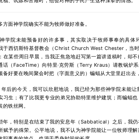
祝福、试炼和苦难时，他会对神的子民产生这种深挚的情感。
多方面神学院确实不能为牧师做好准备。
神学院未能预备好的许多事，其实取决于牧师事奉的具体
西切斯特基督教会（Christ Church West Chest
：在某些周日早晨，当我正焦急地赶写第一篇讲道稿时，却不
话（FaceTime）向特里·克劳斯（Terry Kraus）请
预备好要在晚间聚会时把（字面意义的）蝙蝠从大堂里赶出去
11 年后的今天，我可以欣慰地说，我已经为那些神学院未能
实习生；有了比我更专业的弟兄协助特里维护建筑；而蝙蝠也
装的铁丝网。
些年，特别是在结束了我的安息年（Sabbatical）之后，
所赋予的殊荣。公平地说，我不认为神学院能让一位牧师理解
牧职事奉的地点，也源于委身时间的长度。