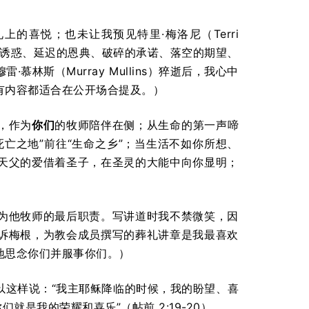
礼上的喜悦；也未让我预见特里·梅洛尼（Terri
炼、诱惑、延迟的恩典、破碎的承诺、落空的期望、
斯（Murray Mullins）猝逝后，我心中
有内容都适合在公开场合提及。）
，作为
你们
的牧师陪伴在侧；从生命的第一声啼
亡之地”前往“生命之乡”；当生活不如你所想、
天父的爱借着圣子，在圣灵的大能中向你显明；
为他牧师的最后职责。写讲道时我不禁微笑，因
诉梅根，为教会成员撰写的葬礼讲章是我最喜欢
地思念你们并服事你们。）
以这样说：“我主耶稣降临的时候，我的盼望、喜
是我的荣耀和喜乐”（帖前 2:19-20）。