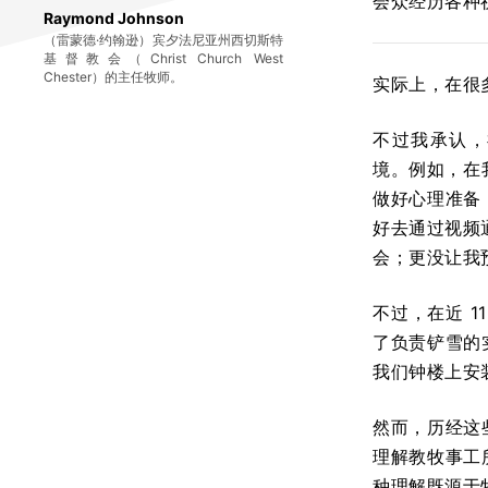
会众经历各种
Raymond Johnson
（雷蒙德·约翰逊）宾夕法尼亚州西切斯特
基督教会（Christ Church West
Chester）的主任牧师。
实际上，在很
不过我承认，
境。例如，在我于
做好心理准备
好去通过视频通
会；更没让我
不过，在近 
了负责铲雪的
我们钟楼上安
然而，历经这
理解教牧事工
种理解既源于