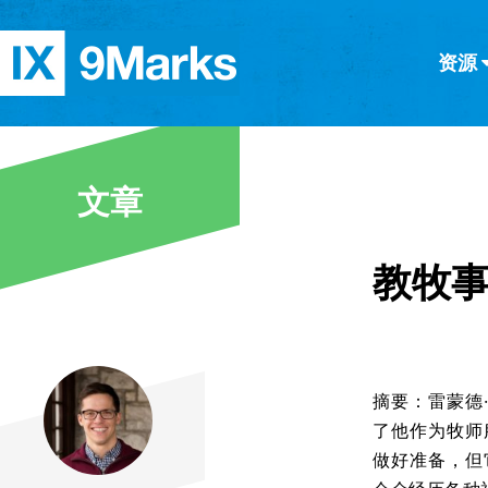
资源
简体中文
正體中文
英语
西班牙语
意大利语
德语
分类
文章
隐私条款
文章
教牧
摘要：雷蒙德·
了他作为牧师
做好准备，但