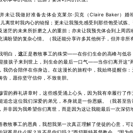
未让我做好准备去体会克莱尔·贝克（Claire Baker）婚
i）的女儿离世时我内心的恸报；更未让我预先感受到那些饱受试
迷茫的未来所折磨之人的重担；亦未让我预先体会到上周四穆雷·慕林
充满盼望的复杂心情。（我还能分享许多其他例子，但并非所
我明白，
这
正是教牧事工的殊荣——在你们生命的高峰与低谷
迎接孩子来到世上，到生命的最后一口气——当你们离开这“死
，我仍会陪伴在你身边。在这漫长的旅程中，我始终提醒你：
祷告，愿你坚守信仰，不致丧胆。
穆雷的葬礼讲章时，这些感受涌上心头，因为我有幸履行了作
能追念这位我们深爱的弟兄，本身就是一份恩赐。（我甚至告
，并非因为我希望你们离世，而是因为这让我能最后一次深切
悟教牧事工的恩典，我想我第一次真正理解了使徒的心意，可
冠冕是什么呢？岂不是你们吗？”西切斯特基督教会，“因为你们就