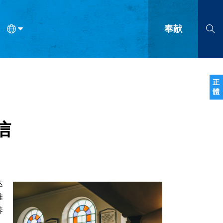
奉献
语
法语
罗马尼亚语
波兰语
越南语
塞尔维亚语
柬埔寨语
正
體
会的九个标志？
什么是九标志事工？
神学
福音传讲与宣教
问答
成
信
达
难
养