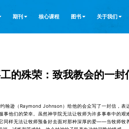
期刊
核心课程
图书
关于我们
查看全部
查看全部
葡萄牙语
俄语
乌兹别克语
达里语
波斯
韩语
土耳其语
阿拉伯语
阿尔巴尼亚语
栏目
其他的模式
什么是健康教
教会带领
书评
解经式讲道与
访谈
事工的殊荣：致我教会的一封
约翰逊（Raymond Johnson）给他的会众写了一封信，表
服事他们的荣幸。虽然神学院无法让牧师为许多事奉中的艰
它同样无法让牧师预备好去面对那种深厚的爱——当牧师牧