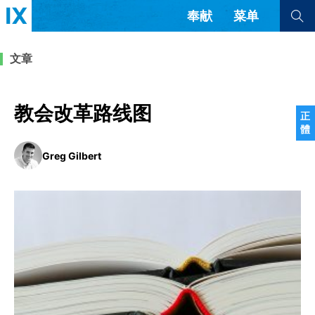
奉献
菜单
查看全部
查看全部
文章
文章
书评
访谈
问答
教会改革路线图
正
體
来信
Greg Gilbert
隐私条款
其他的模式
教会带领
解经式讲道与神学
简体中文
正體中文
英语
福音传讲与宣教
成员制与教会纪律
西班牙语
葡萄牙语
俄语
乌兹别克语
达里语
波斯语
团契生活与祷告
法语
罗马尼亚语
波兰语
越南语
意大利语
德语
韩语
土耳其语
阿拉伯语
阿尔巴尼亚语
塞尔维亚语
柬埔寨语