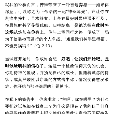
就我的经验而言，苦难带来了一种被遗弃感——如果你
愿意，可以称之为上帝给的一记“神圣耳光”。它让你在
剧痛中挣扎，苦求答案。上帝在最好时显得遥不可及，
在最坏时甚至显得残酷。归根结底，是祂选择在
此时
将
这场
试炼加在
你
身上。你与上帝同行之路，便成了一场
为了信靠祂而进行的个人争战。“难道我们神手里得福，
不也受祸吗？”（伯 2:10）
当试炼开始时，你或许会想：
好吧，让我们开始吧。是
时候证明我的信心了。
这是一个检验信仰真伪的机会。
你期待神的显现，并预见自己的成长。但随着试炼的持
续，或其严峻性以崭新的方式击中你，情况变得愈发艰
难。你开始与那些深层的问题搏斗。
在私下的祷告中，你哀求道：“主啊，你在哪里？为什么
要把这试炼加在我身上？为什么是现在？我的孩子们真
的要眼睁睁看我死去吗？他们会因此认定你不回应祷告