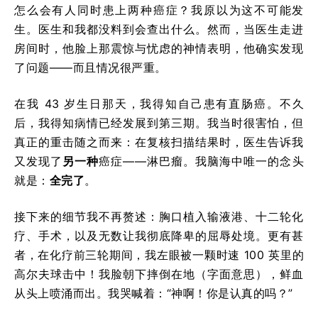
怎么会有人同时患上两种癌症？我原以为这不可能发
生。医生和我都没料到会查出什么。然而，当医生走进
房间时，他脸上那震惊与忧虑的神情表明，他确实发现
了问题——而且情况很严重。
在我 43 岁生日那天，我得知自己患有直肠癌。不久
后，我得知病情已经发展到第三期。我当时很害怕，但
真正的重击随之而来：在复核扫描结果时，医生告诉我
又发现了
另一种
癌症——淋巴瘤。我脑海中唯一的念头
就是：
全完了
。
接下来的细节我不再赘述：胸口植入输液港、十二轮化
疗、手术，以及无数让我彻底降卑的屈辱处境。更有甚
者，在化疗前三轮期间，我左眼被一颗时速 100 英里的
高尔夫球击中！我脸朝下摔倒在地（字面意思），鲜血
从头上喷涌而出。我哭喊着：“神啊！你是认真的吗？”