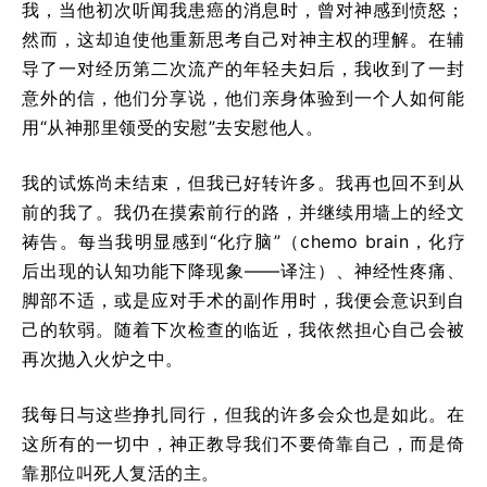
我，当他初次听闻我患癌的消息时，曾对神感到愤怒；
然而，这却迫使他重新思考自己对神主权的理解。在辅
导了一对经历第二次流产的年轻夫妇后，我收到了一封
意外的信，他们分享说，他们亲身体验到一个人如何能
用“从神那里领受的安慰”去安慰他人。
我的试炼尚未结束，但我已好转许多。我再也回不到从
前的我了。我仍在摸索前行的路，并继续用墙上的经文
祷告。每当我明显感到“化疗脑”（chemo brain，化疗
后出现的认知功能下降现象——译注）、神经性疼痛、
脚部不适，或是应对手术的副作用时，我便会意识到自
己的软弱。随着下次检查的临近，我依然担心自己会被
再次抛入火炉之中。
我每日与这些挣扎同行，但我的许多会众也是如此。在
这所有的一切中，神正教导我们不要倚靠自己，而是倚
靠那位叫死人复活的主。