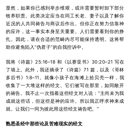
显然，如果你已感到举步维艰，或许需要暂时卸下部分
牧养职责。此类决定应当在同工长老、妻子以及了解你
近况的人共同祷告与商议后作出。但你正在努力信靠神
的应许，这一事实本身至关重要。人们需要看到你的挣
扎。因此，请在合适的范畴内尽可能保持透明。这将帮
助你避免陷入“伪君子”的自我控诉中。
我将《诗篇》25:16–18 和《以赛亚书》30:20–21 写在
了墙上。此外，我还摘录了《诗篇》71 篇，以及《哥林
多后书》1:8–11。就像小孩子在海滩上拾贝壳一样，我
收集了一大堆这样的经文。它们被写在那里，如同敞开
的祷告。我不止一次指着这些经文对人说：“主尚未为我
成就这些话，但这些是神的应许。所以我正呼求神来成
就。让我们一同为彼此用这些经文祷告吧。”
熟悉圣经中那些论及苦难现实的经文