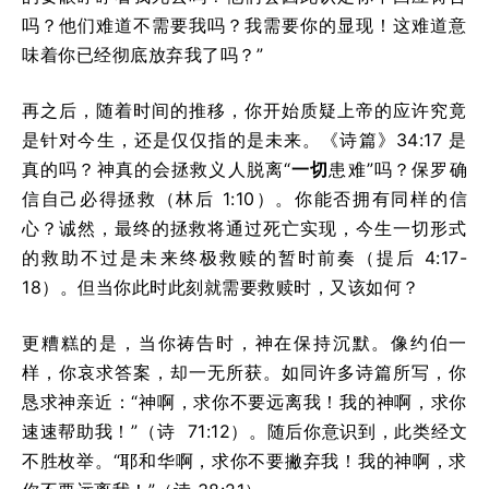
吗？他们难道不需要我吗？我需要你的显现！这难道意
味着你已经彻底放弃我了吗？”
再之后，随着时间的推移，你开始质疑上帝的应许究竟
是针对今生，还是仅仅指的是未来。《诗篇》34:17 是
真的吗？神真的会拯救义人脱离“
一切
患难”吗？保罗确
信自己必得拯救（林后 1:10）。你能否拥有同样的信
心？诚然，最终的拯救将通过死亡实现，今生一切形式
的救助不过是未来终极救赎的暂时前奏（提后 4:17-
18）。但当你此时此刻就需要救赎时，又该如何？
更糟糕的是，当你祷告时，神在保持沉默。像约伯一
样，你哀求答案，却一无所获。如同许多诗篇所写，你
恳求神亲近：“神啊，求你不要远离我！我的神啊，求你
速速帮助我！”（诗 71:12）。随后你意识到，此类经文
不胜枚举。“耶和华啊，求你不要撇弃我！我的神啊，求