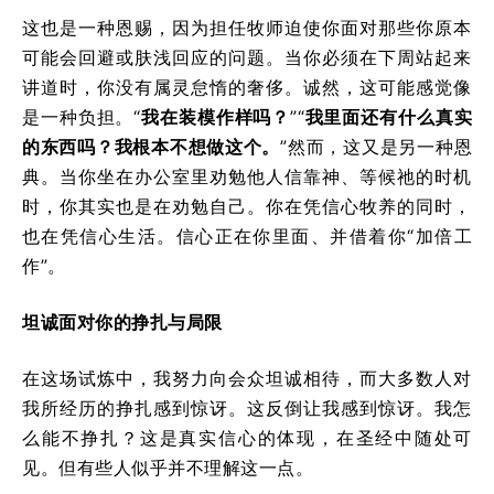
这也是一种恩赐，因为担任牧师迫使你面对那些你原本
可能会回避或肤浅回应的问题。当你必须在下周站起来
讲道时，你没有属灵怠惰的奢侈。诚然，这可能感觉像
是一种负担。“
我在装模作样吗？
”“
我里面还有什么真实
的东西吗？我根本不想做这个。
”然而，这又是另一种恩
典。当你坐在办公室里劝勉他人信靠神、等候祂的时机
时，你其实也是在劝勉自己。你在凭信心牧养的同时，
也在凭信心生活。信心正在你里面、并借着你“加倍工
作”。
坦诚面对你的挣扎与局限
在这场试炼中，我努力向会众坦诚相待，而大多数人对
我所经历的挣扎感到惊讶。这反倒让我感到惊讶。我怎
么能不挣扎？这是真实信心的体现，在圣经中随处可
见。但有些人似乎并不理解这一点。