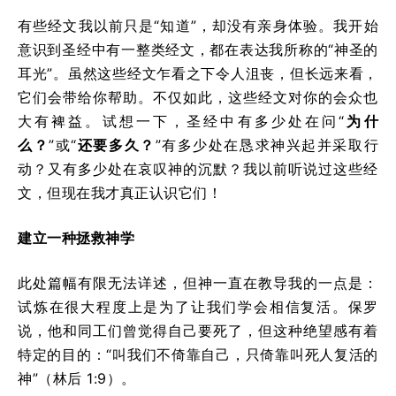
有些经文我以前只是“知道”，却没有亲身体验。我开始
意识到圣经中有一整类经文，都在表达我所称的“神圣的
耳光”。虽然这些经文乍看之下令人沮丧，但长远来看，
它们会带给你帮助。不仅如此，这些经文对你的会众也
大有裨益。试想一下，圣经中有多少处在问“
为什
么？
”或“
还要多久？
”有多少处在恳求神兴起并采取行
动？又有多少处在哀叹神的沉默？我以前听说过这些经
文，但现在我才真正认识它们！
建立一种拯救神学
此处篇幅有限无法详述，但神一直在教导我的一点是：
试炼在很大程度上是为了让我们学会相信复活。保罗
说，他和同工们曾觉得自己要死了，但这种绝望感有着
特定的目的：“叫我们不倚靠自己，只倚靠叫死人复活的
神”（林后 1:9）。