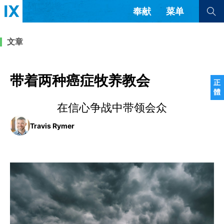
奉献
菜单
查看全部
查看全部
文章
文章
书评
访谈
问答
带着两种癌症牧养教会
正
體
来信
在信心争战中带领会众
隐私条款
其他的模式
Travis Rymer
教会带领
解经式讲道与神学
简体中文
正體中文
英语
福音传讲与宣教
成员制与教会纪律
西班牙语
葡萄牙语
俄语
乌兹别克语
达里语
波斯语
团契生活与祷告
法语
罗马尼亚语
波兰语
越南语
意大利语
德语
韩语
土耳其语
阿拉伯语
阿尔巴尼亚语
塞尔维亚语
柬埔寨语