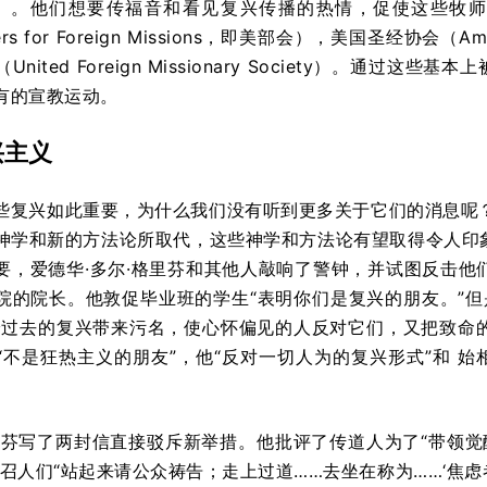
icut）。他们想要传福音和看见复兴传播的热情，促使这些牧师创立了
ners for Foreign Missions，即美部会），美国圣经协会（A
nited Foreign Missionary Society）。通
有的宣教运动。
兴主义
些复兴如此重要，为什么我们没有听到更多关于它们的消息呢？
神学和新的方法论所取代，这些神学和方法论有望取得令人印
要，爱德华·多尔·格里芬和其他人敲响了警钟，并试图反击他们
院的院长。他敦促毕业班的学生“表明你们是复兴的朋友。”但
给过去的复兴带来污名，使心怀偏见的人反对它们，又把致命的绊
“不是狂热主义的朋友”，他“反对一切人为的复兴形式”和 
格里芬写了两封信直接驳斥新举措。他批评了传道人为了“带领觉
呼召人们“站起来请公众祷告；走上过道……去坐在称为……‘焦