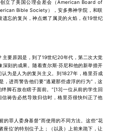
美国公理会差会（American Board of
merican Bible Society），安多弗神学院，和联
过这些基本上被遗忘的复兴，神点燃了属灵的火焰，在19世纪
主要原因是，到了19世纪20年代，第二次大觉
象深刻的成果。随着查尔斯·芬尼和他的新举措开
认为是人为的复兴主义。到1827年，格里芬成
是，进而警告他们要“逃避那些虚浮的行为”，这
脚石放在瞎子面前。”[13]一位从前的学生回
始相信祷告必然导致归信时，格里芬很快纠正了他
醒的罪人委身基督”而使用的不同方法。这些“花
虑者座位’的特别位子上；（以及）上前来跪下，让