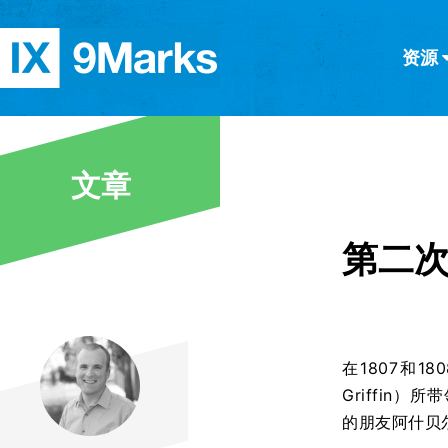
资源
简体中文
正體中文
英语
西班牙语
意大利语
德语
分类
文章
隐私条款
文章
第二
在1807和1
Griffin
的朋友阿什贝尔