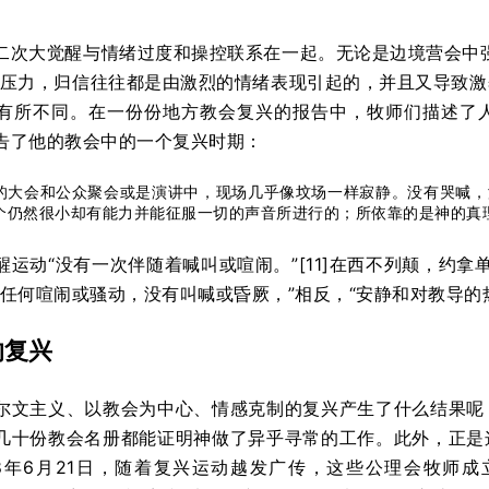
二次大觉醒与情绪过度和操控联系在一起。无论是边境营会中
的压力，归信往往都是由激烈的情绪表现引起的，并且又导致
有所不同。在一份份地方教会复兴的报告中，牧师们描述了
告了他的教会中的一个复兴时期：
的大会和公众聚会或是演讲中，现场几乎像坟场一样寂静。没有哭喊，
个仍然很小却有能力并能征服一切的声音所进行的；所依靠的是神的真理对
动“没有一次伴随着喊叫或喧闹。”[11]在西不列颠，约拿单·米勒牧师（
任何喧闹或骚动，没有叫喊或昏厥，”相反，“安静和对教导的热切
的复兴
尔文主义、以教会为中心、情感克制的复兴产生了什么结果呢
几十份教会名册都能证明神做了异乎寻常的工作。此外，正是
8年6月21日，随着复兴运动越发广传，这些公理会牧师成立了康涅狄格