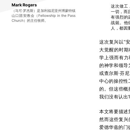
Mark Rogers
这次做工
（马可·罗杰斯）是加利福尼亚州博蒙特镇
一切，而
山口团契教会（Fellowship in the Pass
有强烈的
Church）的主任牧师。
战兢。他
人，都因
这次复兴以“安
大觉醒的时期
学上强而有力和
的神学和领导
或查尔斯·芬尼
中心的操控性
的。但这些概
我们没有认出
本文将要描述
然而这些复兴
爱德华兹的门