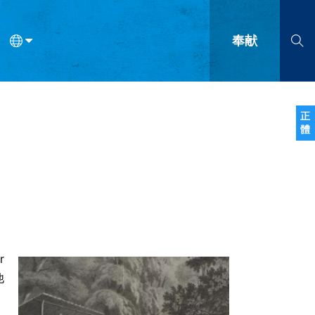
奉献
语
法语
罗马尼亚语
波兰语
越南语
塞尔维亚语
柬埔寨语
正
體
会的九个标志？
什么是九标志事工？
神学
福音传讲与宣教
问答
成
r
他