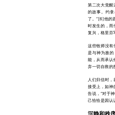
第二次大觉醒
的故事。约拿
了。”[6]
时发生的，而
复兴，格里芬
这些牧师没有
是与神为敌的
能，从而承认
弃一切自救的
人们归信时，
接受上，如神的
告说，“对于
己恰恰是因认
沉静和秩