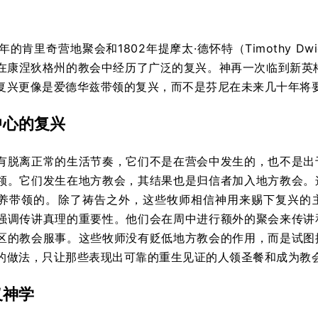
1年的肯里奇营地聚会和1802年提摩太·德怀特（Timothy 
在康涅狄格州的教会中经历了广泛的复兴。神再一次临到新英
复兴更像是爱德华兹带领的复兴，而不是芬尼在未来几十年将
中心的复兴
有脱离正常的生活节奏，它们不是在营会中发生的，也不是出
领。它们发生在地方教会，其结果也是归信者加入地方教会。
养带领的。除了祷告之外，这些牧师相信神用来赐下复兴的主
强调传讲真理的重要性。他们会在周中进行额外的聚会来传讲
区的教会服事。这些牧师没有贬低地方教会的作用，而是试图
的做法，只让那些表现出可靠的重生见证的人领圣餐和成为教
义神学