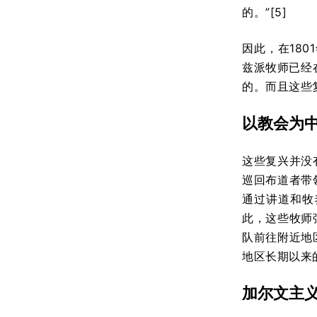
的。”[5]
因此，在180
兹派牧师已经
的。而且这些
以教会为
这些复兴并没
巡回布道者带
通过讲道和牧
此，这些牧师
队前往附近地
地区长期以来
加尔文主