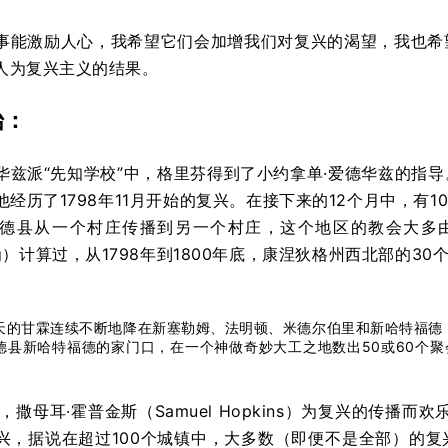
事能激励人心，我希望它们会加增我们对复兴的渴望，我也希
人为复兴主义的结果。
始：
华兹派“先知学校”中，格里芬得到了小约拿单·爱德华兹的指
经历了1798年11月开始的复兴。在接下来的12个月中，有10
德县从一个村庄传播到另一个村庄，这个地区的教会大多由
Kling）计算过，从1798年到1800年底，康涅狄格州西北部的3
天的甘霖连续不断地降在新塞勒姆、法明顿、米德尔伯里和新哈特福德（
德县新哈特福德的家门口，在一个神做奇妙大工之地数出50或60个
天，撒母耳·霍普金斯（Samuel Hopkins）为复兴的传
兴，据说在超过100个城镇中，大多数（即便不是全部）的