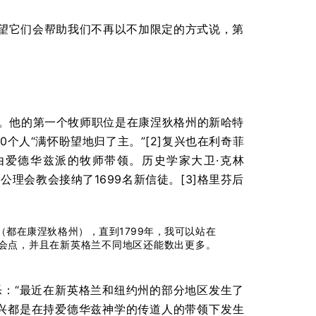
望它们会帮助我们不再以不加限定的方式说，第
导。他的第一个牧师职位是在康涅狄格州的新哈特
0个人“满怀盼望地归了主。”[2]复兴也在利奇菲
爱德华兹派的牧师带领。历史学家大卫·克林
0个公理会教会接纳了1699名新信徒。[3]格里芬后
都在康涅狄格州），直到1799年，我可以站在
聚会点，并且在新英格兰不同地区还能数出更多。
播而欢乐：“最近在新英格兰和纽约州的部分地区发生了
复兴都是在持爱德华兹神学的传道人的带领下发生