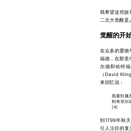
我希望这些故
二次大觉醒是
觉醒的开
在众多的爱德
福德，在那里他
尔德和哈特福
（David 
来回忆说：
我看到属
利奇菲尔
[4]
到1799年秋
引人注目的复