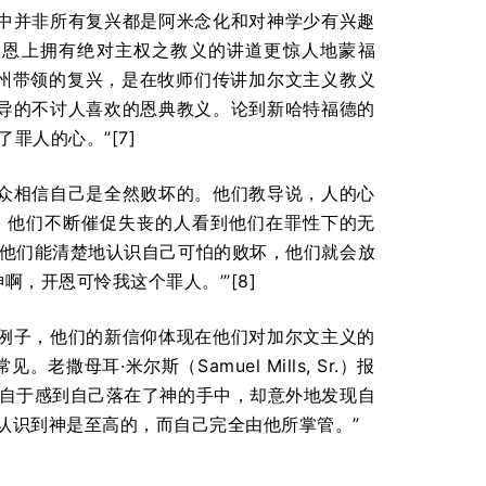
中并非所有复兴都是阿米念化和对神学少有兴趣
救恩上拥有绝对主权之教义的讲道更惊人地蒙福
格州带领的复兴，是在牧师们传讲加尔文主义教义
导的不讨人喜欢的恩典教义。论到新哈特福德的
罪人的心。”[7]
众相信自己是全然败坏的。他们教导说，人的心
。他们不断催促失丧的人看到他们在罪性下的无
旦他们能清楚地认识自己可怕的败坏，他们就会放
，开恩可怜我这个罪人。’”[8]
例子，他们的新信仰体现在他们对加尔文主义的
耳·米尔斯（Samuel Mills, Sr.）报
来自于感到自己落在了神的手中，却意外地发现自
认识到神是至高的，而自己完全由他所掌管。”