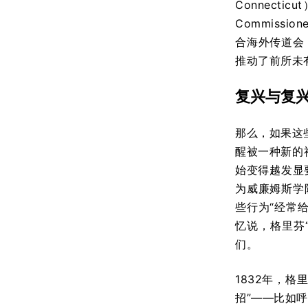
Connect
Commissio
合海外传道会（U
推动了前所未
复兴与复
那么，如果这
醒被一种新的
始变得越发显
为威廉姆斯学
些行为“经常
忆说，格里芬
们。
1832年，
招”——比如