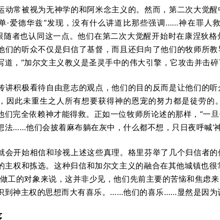
运动常被视为无神学的和阿米念主义的。然而，第二次大觉醒
单·爱德华兹“发现，没有什么讲道比那些强调……神在罪人
他的跟随者也认同这一点。他们在第二次大觉醒开始时在康涅狄
他们的听众不仅是归信了基督，而且还归向了他们的牧师所教
写道，“加尔文主义教义是圣灵手中的伟大引擎，它攻击并击碎了
传讲积极看待自由意志的观点，他们的目的反而是让他们的听
，因此未重生之人所有想要获得神的恩宠的努力都是徒劳的
他们完全依赖神才能得救。正如一位牧师所论述的那样，“一
想法……他们会披着麻布躺在灰中，什么都不想，只日夜呼喊‘神啊
就会开始相信和珍视上述这些真理。格里芬举了几个归信者的
主权和拣选。这种归信和加尔文主义的融合在其他城镇也很常见。老撒母
神做工的对象来说，这并非少见，他们先前主要的苦恼和焦虑
识到神主权的思想而大有喜乐。……他们的喜乐……显然是因为
序