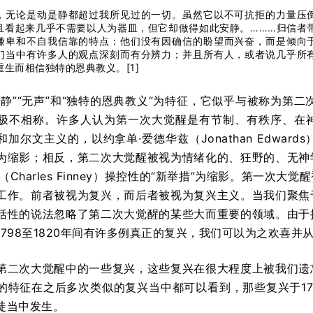
，无论是动是静都超过我所见过的一切。虽然它以不可抗拒的力量压
且看起来几乎不需要以人为器皿，但它却做得如此安静。………归信者
谦卑和不自我信靠的特点：他们没有因确信的盼望而兴奋，而是倾向
们当中有许多人的观点深刻而有分辨力；并且所有人，或者说几乎所
重生而相信独特的恩典教义。[1]
静”“无声”和“独特的恩典教义”为特征，它似乎与被称为第二
极不相称。许多人认为第一次大觉醒是有节制、有秩序、在
加尔文主义的，以约拿单·爱德华兹（Jonathan Edwards
为缩影；相反，第二次大觉醒被视为情绪化的、狂野的、无神
（Charles Finney）操控性的“新举措”为缩影。第一
工作。前者被视为复兴，而后者被视为复兴主义。当我们聚焦
括性的说法忽略了第二次大觉醒的某些大而重要的领域。由于
1798至1820年间有许多例真正的复兴，我们可以为之欢喜并
第二次大觉醒中的一些复兴，这些复兴在很大程度上被我们遗
的特征在之后多次类似的复兴当中都可以看到，那些复兴于179
徒当中发生。