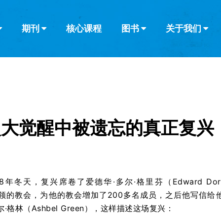
期刊
核心课程
图书
关于我们
查看全部
查看全部
葡萄牙语
俄语
乌兹别克语
达里语
波斯
韩语
土耳其语
阿拉伯语
阿尔巴尼亚语
栏目
其他的模式
什么是健康教
教会带领
书评
解经式讲道与
访谈
次大觉醒中被遗忘的真正复兴
808年冬天，复兴席卷了爱德华·多尔·格里芬（Edward Dor
）所带领的教会，为他的教会增加了200多名成员，之后他写信给
·格林（Ashbel Green），这样描述这场复兴：