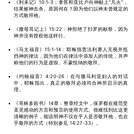
《利未记》10:1-3：拿答和亚比户向神献上“凡火”，
结果被神击杀。原因何在？因为他们以神未曾规定的
方式敬拜祂。
《撒母耳记上》15:22：神拒绝了扫罗的献祭，因为
神并没有授权他这样行。
《马太福音》15:1-14：耶稣指责法利赛人无视并抵
挡神的律法，因为他们在律法中添加人的传统，并声
称他们的行为是虚假、不蒙悦纳的敬拜。
《约翰福音》4:20-26：在与撒马利亚妇人的对话
中，耶稣指出，真正的敬拜必须符合神所启示的真
理。
《哥林多前书》14章：整章经文中，保罗都在规范受
圣灵感动的方言和预言的使用方式。很难找到比这更
清晰的例子，能说明神不仅在乎人是否敬拜祂，也在
乎敬拜的方式（特别参见 14:27-33）。