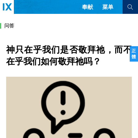
奉献
菜单
查看全部
查看全部
问答
文章
书评
访谈
问答
神只在乎我们是否敬拜祂，而不
正
體
来信
在乎我们如何敬拜祂吗？
隐私条款
其他的模式
教会带领
解经式讲道与神学
简体中文
正體中文
英语
福音传讲与宣教
成员制与教会纪律
西班牙语
葡萄牙语
俄语
乌兹别克语
达里语
波斯语
团契生活与祷告
法语
罗马尼亚语
波兰语
越南语
意大利语
德语
韩语
土耳其语
阿拉伯语
阿尔巴尼亚语
塞尔维亚语
柬埔寨语