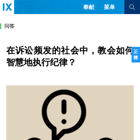
奉献
菜单
查看全部
查看全部
问答
文章
书评
访谈
问答
在诉讼频发的社会中，教会如何
正
體
来信
智慧地执行纪律？
隐私条款
其他的模式
教会带领
解经式讲道与神学
简体中文
正體中文
英语
福音传讲与宣教
成员制与教会纪律
西班牙语
葡萄牙语
俄语
乌兹别克语
达里语
波斯语
团契生活与祷告
法语
罗马尼亚语
波兰语
越南语
意大利语
德语
韩语
土耳其语
阿拉伯语
阿尔巴尼亚语
塞尔维亚语
柬埔寨语