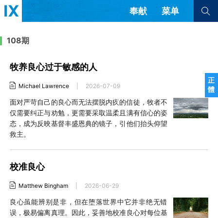
奉献
菜单
查看全部
查看全部
108期
牧养良心过于敏感的人
文章
书评
访谈
问答
正
Michael Lawrence
|
2026-07-09
體
来信
面对严苛自己的良心而无法摆脱内疚的信徒，牧者不
仅需要纠正与劝勉，更需要采取温柔且满有信心的姿
隐私条款
其他的模式
态，成为反映基督丰盛恩典的镜子，引他们抬头仰望
教会带领
解经式讲道与神学
救主。
简体中文
正體中文
英语
福音传讲与宣教
成员制与教会纪律
西班牙语
葡萄牙语
俄语
校准良心
乌兹别克语
达里语
波斯语
团契生活与祷告
法语
罗马尼亚语
波兰语
Matthew Bingham
|
2026-06-29
越南语
意大利语
德语
良心虽能辨别是非，但在堕落世界中它并非绝无错
韩语
土耳其语
阿拉伯语
误，极易偏离真理。因此，妥善地校准良心对每位基
阿尔巴尼亚语
塞尔维亚语
柬埔寨语