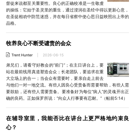
督徒来说都至关重要性。良心的正确校准是一生敬虔
的操练：它始于圣灵里的重生，通过浸润在圣经中得以更新心意，
在圣徒相劝中防范迷惑，并在每日省察中使心思日益映照出上帝的
品格。
牧养良心不断受谴责的会众
Trent Hunter
|
2026-06-15
弟兄们，请看守好教会的“前门”；在主日讲台上，要
站在最前线用真道塑造会众；长老团队，要追求在重
大立场上的合一；当会众有需要时，要亲自走上前去
与他们一对一地交流。有些人因良心受责备而需要帮助，有些人需
要鼓励，还有些人需要责备。要准备好为每位“病人”的灵魂开出正
确的良药。正如保罗所说：“向众人行事要有忍耐。”（帖前5:14）
在辅导室里，我能否比在讲台上更严格地约束良
心？