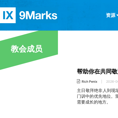
资源
简体中文
正體中文
英语
西班牙语
意大利语
德语
分类
教会成员
隐私条款
文章
帮助你在共同敬
Rich Penix
|
2026-0
主日敬拜绝非人到现
门训中的优先地位。
需要成长的地方。