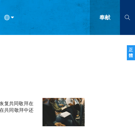
奉献
语
法语
罗马尼亚语
波兰语
越南语
塞尔维亚语
柬埔寨语
正
體
会的九个标志？
什么是九标志事工？
神学
福音传讲与宣教
问答
成
恢复共同敬拜在
在共同敬拜中还