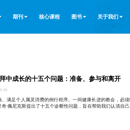
期刊
核心课程
图书
关于我们
查看全部
查看全部
葡萄牙语
俄语
乌兹别克语
达里语
波斯
韩语
土耳其语
阿拉伯语
阿尔巴尼亚语
栏目
其他的模式
什么是健康教
教会带领
书评
解经式讲道与
访谈
拜中成长的十五个问题：准备、参与和离开
6-25
场、满足个人属灵消费的例行程序。一间健康长进的教会，必须
里奇·佩尼克斯提出了十五个诊断性问题，旨在帮助我们认清自己