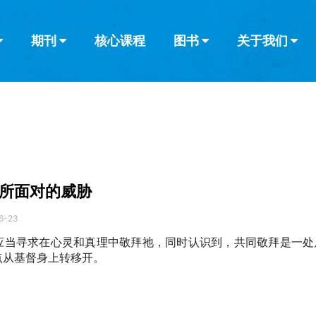
期刊
核心课程
图书
关于我们
查看全部
查看全部
葡萄牙语
俄语
乌兹别克语
达里语
波斯
韩语
土耳其语
阿拉伯语
阿尔巴尼亚语
栏目
其他的模式
什么是健康教
教会带领
书评
解经式讲道与
访谈
所面对的威胁
6-23
应当寻求在心灵和真理中敬拜祂，同时认识到，共同敬拜是一处
点从基督身上转移开。