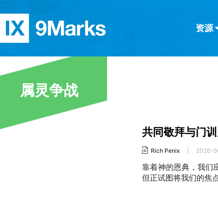
资源
简体中文
正體中文
英语
西班牙语
意大利语
德语
分类
属灵争战
隐私条款
文章
共同敬拜与门训
Rich Penix
|
2026-0
靠着神的恩典，我们
但正试图将我们的焦