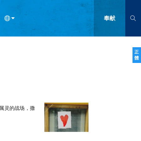
奉献
语
法语
罗马尼亚语
波兰语
越南语
塞尔维亚语
柬埔寨语
正
體
会的九个标志？
什么是九标志事工？
神学
福音传讲与宣教
问答
成
属灵的战场，撒