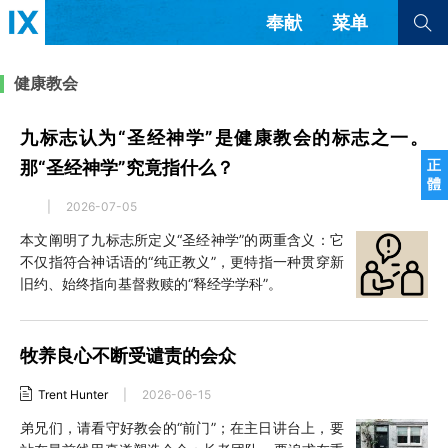
奉献
菜单
查看全部
查看全部
健康教会
九标志认为“圣经神学”是健康教会的标志之一。
文章
书评
访谈
问答
正
那“圣经神学”究竟指什么？
體
来信
|
2026-07-05
隐私条款
其他的模式
本文阐明了九标志所定义“圣经神学”的两重含义：它
不仅指符合神话语的“纯正教义”，更特指一种贯穿新
教会带领
解经式讲道与神学
旧约、始终指向基督救赎的“释经学学科”。
简体中文
正體中文
英语
福音传讲与宣教
成员制与教会纪律
西班牙语
葡萄牙语
俄语
乌兹别克语
达里语
波斯语
牧养良心不断受谴责的会众
团契生活与祷告
法语
罗马尼亚语
波兰语
Trent Hunter
|
2026-06-15
越南语
意大利语
德语
韩语
土耳其语
阿拉伯语
弟兄们，请看守好教会的“前门”；在主日讲台上，要
阿尔巴尼亚语
塞尔维亚语
柬埔寨语