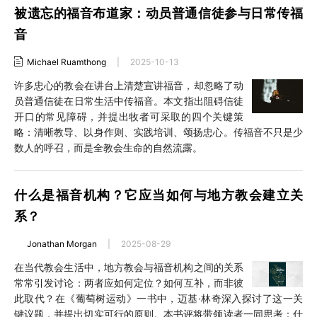
被遗忘的福音布道家：动员普通信徒参与日常传福
音
Michael Ruamthong
|
2025-10-13
许多忠心的教会在讲台上清楚宣讲福音，却忽略了动
员普通信徒在日常生活中传福音。本文指出阻碍信徒
开口的常见障碍，并提出牧者可采取的四个关键策
略：清晰教导、以身作则、实践培训、颂扬忠心。传福音不只是少
数人的呼召，而是全教会生命的自然流露。
什么是福音机构？它应当如何与地方教会建立关
系？
Jonathan Morgan
|
2025-08-29
在当代教会生活中，地方教会与福音机构之间的关系
常常引发讨论：两者应如何定位？如何互补，而非彼
此取代？在《葡萄树运动》一书中，迈基·林奇深入探讨了这一关
键议题，并提出切实可行的原则。本书评将带领读者一同思考：什