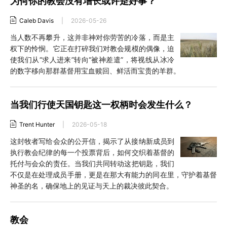
为何你的教会没有增长或许是好事？
Caleb Davis
|
2026-05-26
当人数不再攀升，这并非神对你劳苦的冷落，而是主
权下的怜悯。它正在打碎我们对教会规模的偶像，迫
使我们从“求人进来”转向“被神差遣”，将视线从冰冷
的数字移向那群基督用宝血赎回、鲜活而宝贵的羊群。
当我们行使天国钥匙这一权柄时会发生什么？
Trent Hunter
|
2026-05-18
这封牧者写给会众的公开信，揭示了从接纳新成员到
执行教会纪律的每一个投票背后，如何交织着基督的
托付与会众的责任。当我们共同转动这把钥匙，我们
不仅是在处理成员手册，更是在那大有能力的同在里，守护着基督
神圣的名，确保地上的见证与天上的裁决彼此契合。
教会