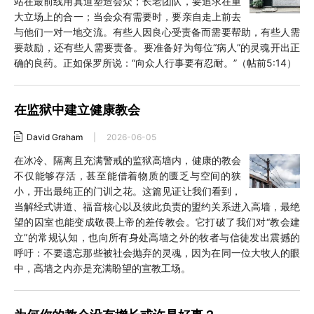
站在最前线用真道塑造会众；长老团队，要追求在重
大立场上的合一；当会众有需要时，要亲自走上前去
与他们一对一地交流。有些人因良心受责备而需要帮助，有些人需
要鼓励，还有些人需要责备。要准备好为每位“病人”的灵魂开出正
确的良药。正如保罗所说：“向众人行事要有忍耐。”（帖前5:14）
在监狱中建立健康教会
David Graham
|
2026-06-05
在冰冷、隔离且充满警戒的监狱高墙内，健康的教会
不仅能够存活，甚至能借着物质的匮乏与空间的狭
小，开出最纯正的门训之花。这篇见证让我们看到，
当解经式讲道、福音核心以及彼此负责的盟约关系进入高墙，最绝
望的囚室也能变成敬畏上帝的差传教会。它打破了我们对“教会建
立”的常规认知，也向所有身处高墙之外的牧者与信徒发出震撼的
呼吁：不要遗忘那些被社会抛弃的灵魂，因为在同一位大牧人的眼
中，高墙之内亦是充满盼望的宣教工场。